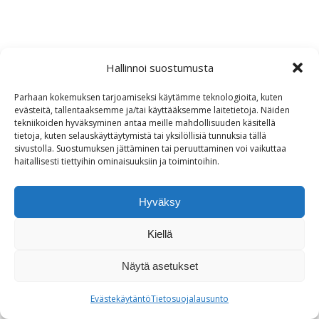
Hallinnoi suostumusta
Parhaan kokemuksen tarjoamiseksi käytämme teknologioita, kuten
evästeitä, tallentaaksemme ja/tai käyttääksemme laitetietoja. Näiden
tekniikoiden hyväksyminen antaa meille mahdollisuuden käsitellä
tietoja, kuten selauskäyttäytymistä tai yksilöllisiä tunnuksia tällä
sivustolla. Suostumuksen jättäminen tai peruuttaminen voi vaikuttaa
haitallisesti tiettyihin ominaisuuksiin ja toimintoihin.
Hyväksy
Kiellä
Näytä asetukset
Evästekäytäntö
Tietosuojalausunto