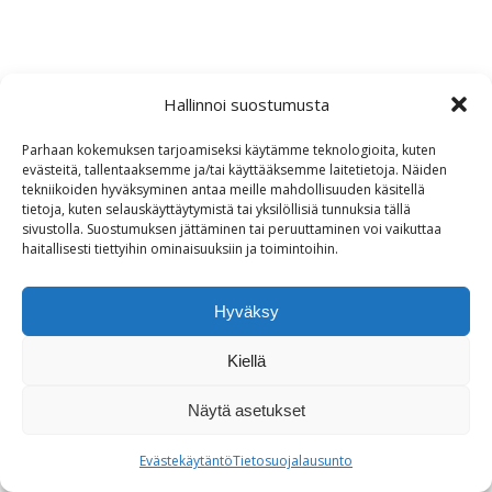
Hallinnoi suostumusta
Parhaan kokemuksen tarjoamiseksi käytämme teknologioita, kuten
evästeitä, tallentaaksemme ja/tai käyttääksemme laitetietoja. Näiden
tekniikoiden hyväksyminen antaa meille mahdollisuuden käsitellä
tietoja, kuten selauskäyttäytymistä tai yksilöllisiä tunnuksia tällä
sivustolla. Suostumuksen jättäminen tai peruuttaminen voi vaikuttaa
haitallisesti tiettyihin ominaisuuksiin ja toimintoihin.
Hyväksy
Kiellä
Näytä asetukset
Evästekäytäntö
Tietosuojalausunto