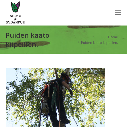
Puiden kaato
You are here:
Home
kiipeillen.
Puiden kaato kiipeillen.