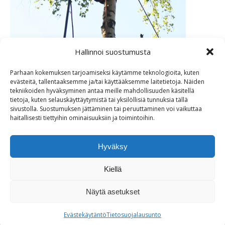
Hallinnoi suostumusta
Parhaan kokemuksen tarjoamiseksi käytämme teknologioita, kuten
evästeitä, tallentaaksemme ja/tai käyttääksemme laitetietoja. Näiden
tekniikoiden hyväksyminen antaa meille mahdollisuuden käsitellä
tietoja, kuten selauskäyttäytymistä tai yksilöllisiä tunnuksia tällä
sivustolla. Suostumuksen jättäminen tai peruuttaminen voi vaikuttaa
haitallisesti tiettyihin ominaisuuksiin ja toimintoihin.
Hyväksy
Puiden kaato kiipeillen.
Kiellä
Jaa kuva
Näytä asetukset
Share
Share
Evästekäytäntö
Tietosuojalausunto
on
on