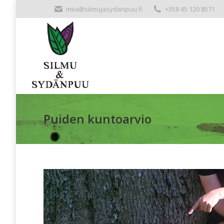
miia@silmujasydanpuu.fi
+358 45 120 8571
Puiden kuntoarvio