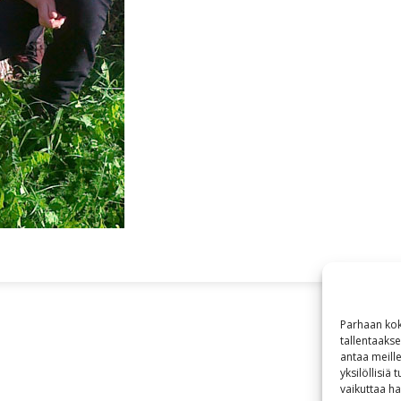
Parhaan kok
tallentaaks
antaa meille
yksilöllisiä
vaikuttaa hai