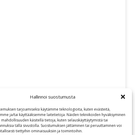
on
on
Facebook
X
Hallinnoi suostumusta
emuksen tarjoamiseksi käytämme teknologioita, kuten evästeitä,
emme ja/tai käyttääksemme laitetietoja. Näiden tekniikoiden hyväksyminen
 mahdollisuuden käsitellä tietoja, kuten selauskäyttäytymistä tai
 tunnuksia tällä sivustolla. Suostumuksen jättäminen tai peruuttaminen voi
tallisesti tiettyihin ominaisuuksiin ja toimintoihin.