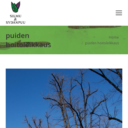
puiden
You are here:
Home
hoitoleikkaus
puiden hoitoleikkaus