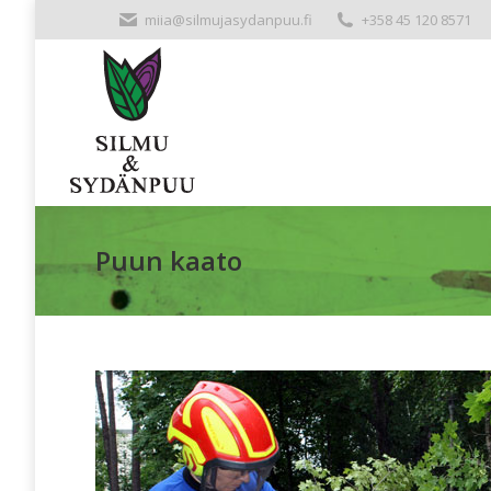
miia@silmujasydanpuu.fi
+358 45 120 8571
Puun kaato