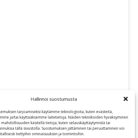
Facebook
X
Hallinnoi suostumusta
emuksen tarjoamiseksi käytämme teknologioita, kuten evästeitä,
emme ja/tai käyttääksemme laitetietoja. Näiden tekniikoiden hyväksyminen
 mahdollisuuden käsitellä tietoja, kuten selauskäyttäytymistä tai
 tunnuksia tällä sivustolla. Suostumuksen jättäminen tai peruuttaminen voi
tallisesti tiettyihin ominaisuuksiin ja toimintoihin.