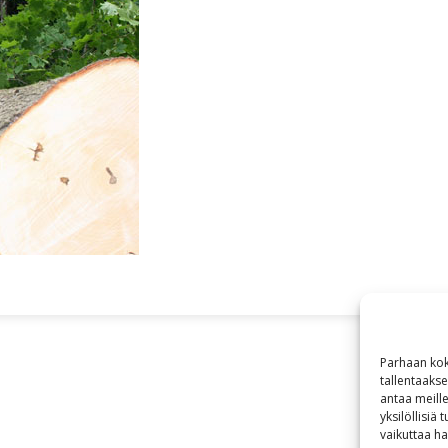
Parhaan kok
tallentaaks
antaa meille
yksilöllisiä
vaikuttaa hai