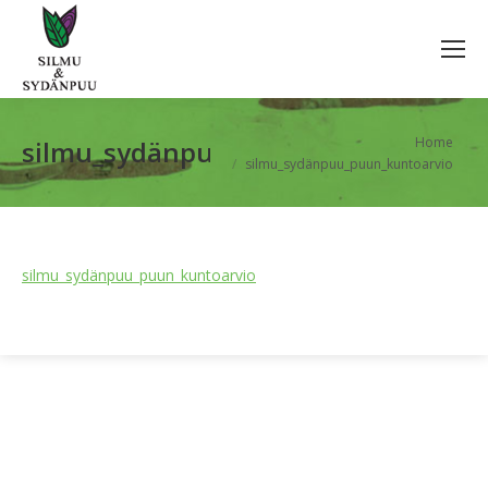
You are here:
Home
silmu_sydänpuu_puun_kuntoarvio
silmu_sydänpuu_puun_kuntoarvio
silmu_sydänpuu_puun_kuntoarvio