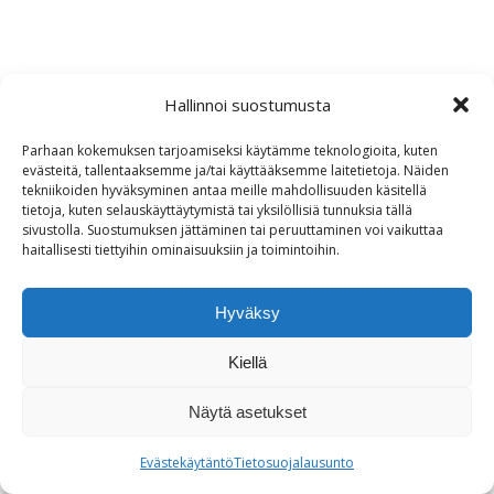
Hallinnoi suostumusta
Parhaan kokemuksen tarjoamiseksi käytämme teknologioita, kuten
evästeitä, tallentaaksemme ja/tai käyttääksemme laitetietoja. Näiden
tekniikoiden hyväksyminen antaa meille mahdollisuuden käsitellä
tietoja, kuten selauskäyttäytymistä tai yksilöllisiä tunnuksia tällä
sivustolla. Suostumuksen jättäminen tai peruuttaminen voi vaikuttaa
haitallisesti tiettyihin ominaisuuksiin ja toimintoihin.
Hyväksy
Kiellä
Näytä asetukset
Evästekäytäntö
Tietosuojalausunto