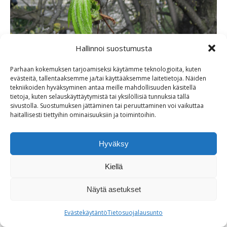
Hallinnoi suostumusta
Jaa kuva
Parhaan kokemuksen tarjoamiseksi käytämme teknologioita, kuten
evästeitä, tallentaaksemme ja/tai käyttääksemme laitetietoja. Näiden
Share
Share
tekniikoiden hyväksyminen antaa meille mahdollisuuden käsitellä
tietoja, kuten selauskäyttäytymistä tai yksilöllisiä tunnuksia tällä
on
on
sivustolla. Suostumuksen jättäminen tai peruuttaminen voi vaikuttaa
haitallisesti tiettyihin ominaisuuksiin ja toimintoihin.
Facebook
X
Hyväksy
Kiellä
Näytä asetukset
Evästekäytäntö
Tietosuojalausunto