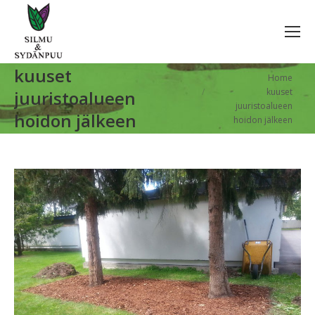
kuuset
You are here:
Home
kuuset
juuristoalueen
juuristoalueen
hoidon jälkeen
hoidon jälkeen