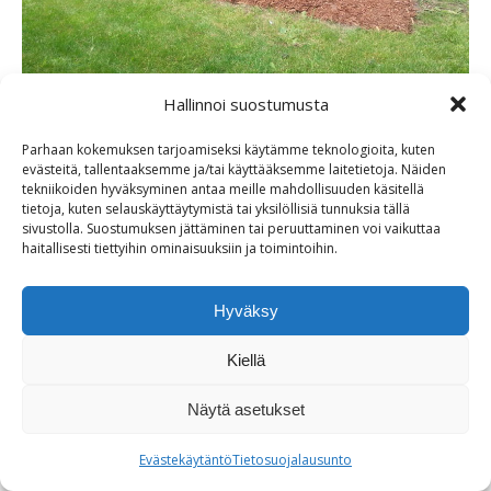
Hallinnoi suostumusta
Jaa kuva
Parhaan kokemuksen tarjoamiseksi käytämme teknologioita, kuten
evästeitä, tallentaaksemme ja/tai käyttääksemme laitetietoja. Näiden
Share
Share
tekniikoiden hyväksyminen antaa meille mahdollisuuden käsitellä
tietoja, kuten selauskäyttäytymistä tai yksilöllisiä tunnuksia tällä
on
on
sivustolla. Suostumuksen jättäminen tai peruuttaminen voi vaikuttaa
haitallisesti tiettyihin ominaisuuksiin ja toimintoihin.
Facebook
X
Hyväksy
Kiellä
Näytä asetukset
Evästekäytäntö
Tietosuojalausunto