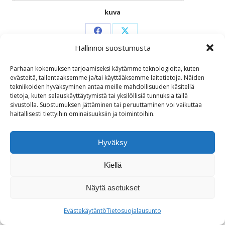
kuva
Share
Share
Hallinnoi suostumusta
on
on
Facebook
X
Parhaan kokemuksen tarjoamiseksi käytämme teknologioita, kuten
evästeitä, tallentaaksemme ja/tai käyttääksemme laitetietoja. Näiden
tekniikoiden hyväksyminen antaa meille mahdollisuuden käsitellä
tietoja, kuten selauskäyttäytymistä tai yksilöllisiä tunnuksia tällä
sivustolla. Suostumuksen jättäminen tai peruuttaminen voi vaikuttaa
haitallisesti tiettyihin ominaisuuksiin ja toimintoihin.
Hyväksy
Kiellä
Näytä asetukset
Evästekäytäntö
Tietosuojalausunto