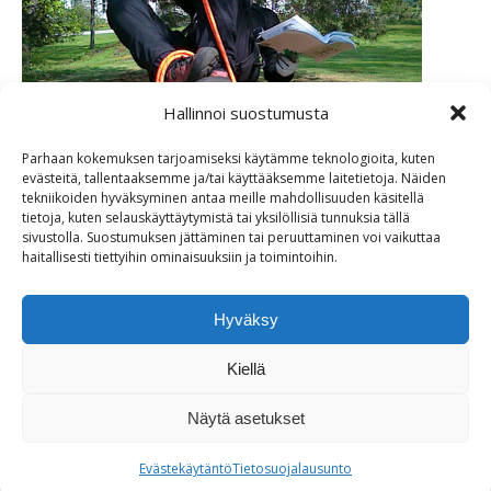
Hallinnoi suostumusta
Parhaan kokemuksen tarjoamiseksi käytämme teknologioita, kuten
evästeitä, tallentaaksemme ja/tai käyttääksemme laitetietoja. Näiden
tekniikoiden hyväksyminen antaa meille mahdollisuuden käsitellä
tietoja, kuten selauskäyttäytymistä tai yksilöllisiä tunnuksia tällä
sivustolla. Suostumuksen jättäminen tai peruuttaminen voi vaikuttaa
haitallisesti tiettyihin ominaisuuksiin ja toimintoihin.
Hyväksy
Miia Kuokkanen
Kiellä
Jaa kuva
Näytä asetukset
Share
Share
Evästekäytäntö
Tietosuojalausunto
on
on