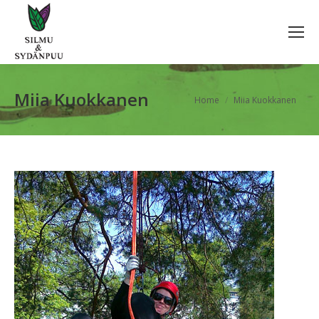
Miia Kuokkanen
You are here:
Home
Miia Kuokkanen