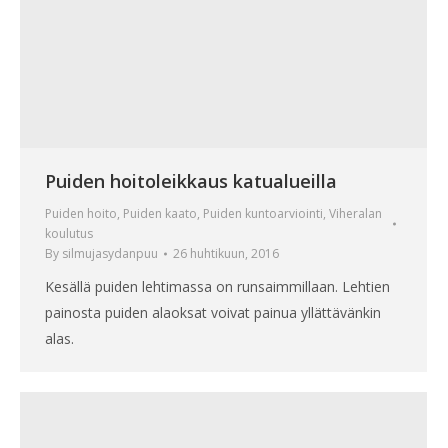
Puiden hoitoleikkaus katualueilla
Puiden hoito
,
Puiden kaato
,
Puiden kuntoarviointi
,
Viheralan
koulutus
By
silmujasydanpuu
26 huhtikuun, 2016
Kesällä puiden lehtimassa on runsaimmillaan. Lehtien
painosta puiden alaoksat voivat painua yllättävänkin
alas.