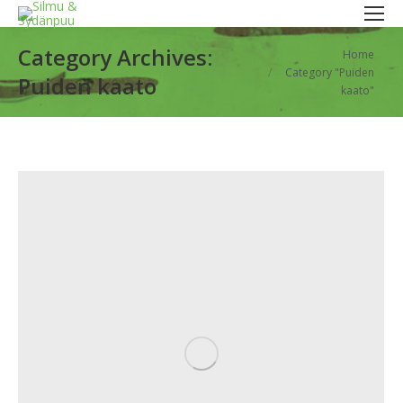
Category Archives:
You are here:
Home
Category "Puiden
Puiden kaato
kaato"