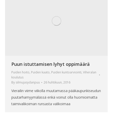
Puun istuttamisen lyhyt oppimäärä
Puiden hoito
,
Puiden kaato
,
Puiden kuntoarviointi
,
Viheralan
koulutus
By
silmujasydanpuu
26 huhtikuun, 2016
Vierailin viime viikolla muutamassa pääkaupunkiseudun
puutarhamyymälässä enkä voinut olla huomioimatta
taimivalikoiman runsasta valikoimaa