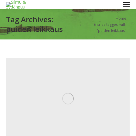
Tag Archives:
You are here:
Home
Entries tagged with
puiden leikkaus
"puiden leikkaus"