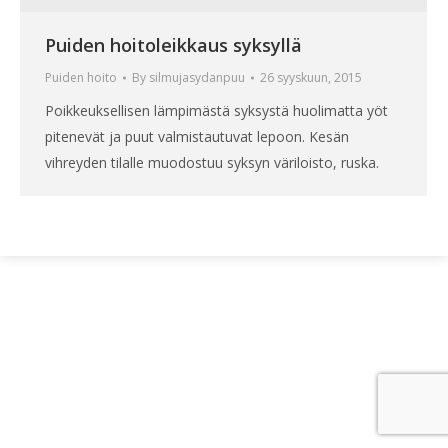
Puiden hoitoleikkaus syksyllä
Puiden hoito
By
silmujasydanpuu
26 syyskuun, 2015
Poikkeuksellisen lämpimästä syksystä huolimatta yöt
pitenevät ja puut valmistautuvat lepoon. Kesän
vihreyden tilalle muodostuu syksyn väriloisto, ruska.