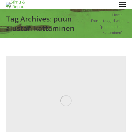
You are here:
Home
Tag Archives:
puun
Entries tagged with
alustan kattaminen
"puun alustan
kattaminen"