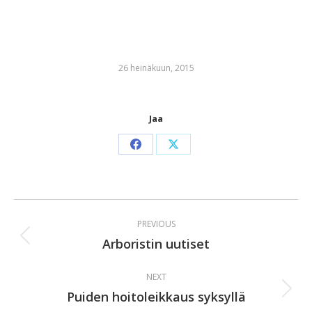
26 heinäkuun, 2015
Jaa
Share
Share
on
on
Facebook
X
Post
PREVIOUS
navigation
Arboristin uutiset
Previous
post:
NEXT
Puiden hoitoleikkaus syksyllä
Next