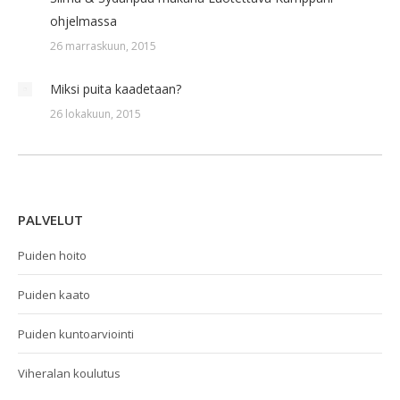
ohjelmassa
26 marraskuun, 2015
Miksi puita kaadetaan?
26 lokakuun, 2015
PALVELUT
Puiden hoito
Puiden kaato
Puiden kuntoarviointi
Viheralan koulutus