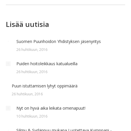
post:
Lisää uutisia
Suomen Puunhoidon Yhdistyksen jäsenyritys
26 huhtikuun, 2016
Puiden hoitoleikkaus katualueilla
26 huhtikuun, 2016
Puun istuttamisen lyhyt oppimäärä
26 huhtikuun, 2016
Nyt on hyvä aika leikata omenapuut!
10 huhtikuun, 2016
Silmu & Sydänpuu mukana Luotettava Kumppani -