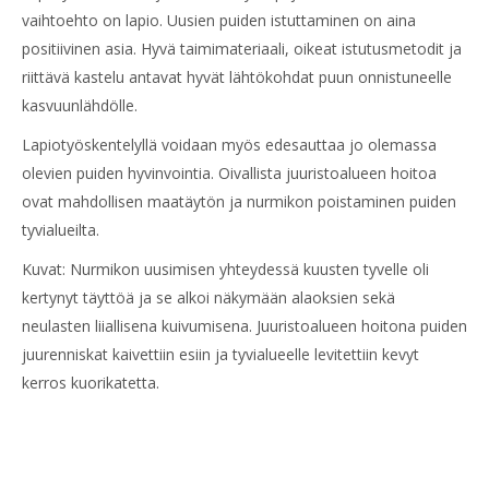
vaihtoehto on lapio. Uusien puiden istuttaminen on aina
positiivinen asia. Hyvä taimimateriaali, oikeat istutusmetodit ja
riittävä kastelu antavat hyvät lähtökohdat puun onnistuneelle
kasvuunlähdölle.
Lapiotyöskentelyllä voidaan myös edesauttaa jo olemassa
olevien puiden hyvinvointia. Oivallista juuristoalueen hoitoa
ovat mahdollisen maatäytön ja nurmikon poistaminen puiden
tyvialueilta.
Kuvat: Nurmikon uusimisen yhteydessä kuusten tyvelle oli
kertynyt täyttöä ja se alkoi näkymään alaoksien sekä
neulasten liiallisena kuivumisena. Juuristoalueen hoitona puiden
juurenniskat kaivettiin esiin ja tyvialueelle levitettiin kevyt
kerros kuorikatetta.