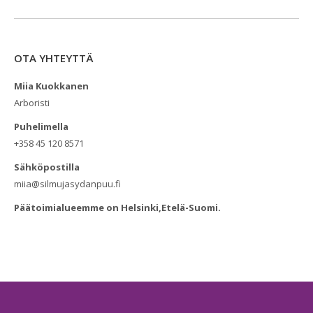
OTA YHTEYTTÄ
Miia Kuokkanen
Arboristi
Puhelimella
+358 45 120 8571
Sähköpostilla
miia@silmujasydanpuu.fi
Päätoimialueemme on Helsinki,Etelä-Suomi.