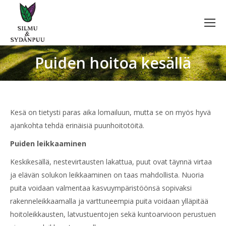
Puiden hoitoa kesällä
You are here:
Kesä on tietysti paras aika lomailuun, mutta se on myös hyvä
ajankohta tehdä erinäisiä puunhoitotöitä.
Puiden leikkaaminen
Keskikesällä, nestevirtausten lakattua, puut ovat täynnä virtaa
ja elävän solukon leikkaaminen on taas mahdollista. Nuoria
puita voidaan valmentaa kasvuympäristöönsä sopivaksi
rakenneleikkaamalla ja varttuneempia puita voidaan ylläpitää
hoitoleikkausten, latvustuentojen sekä kuntoarvioon perustuen