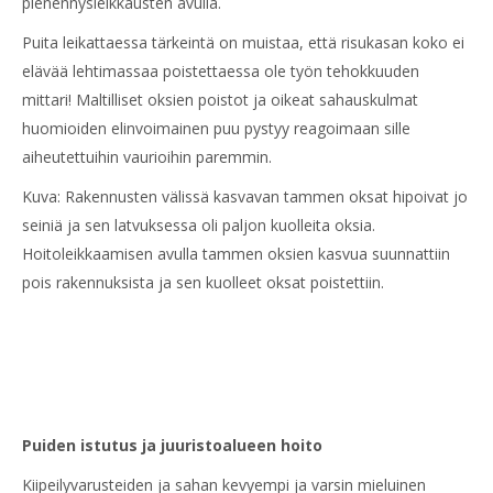
pienennysleikkausten avulla.
Puita leikattaessa tärkeintä on muistaa, että risukasan koko ei
elävää lehtimassaa poistettaessa ole työn tehokkuuden
mittari! Maltilliset oksien poistot ja oikeat sahauskulmat
huomioiden elinvoimainen puu pystyy reagoimaan sille
aiheutettuihin vaurioihin paremmin.
Kuva: Rakennusten välissä kasvavan tammen oksat hipoivat jo
seiniä ja sen latvuksessa oli paljon kuolleita oksia.
Hoitoleikkaamisen avulla tammen oksien kasvua suunnattiin
pois rakennuksista ja sen kuolleet oksat poistettiin.
Puiden istutus ja juuristoalueen hoito
Kiipeilyvarusteiden ja sahan kevyempi ja varsin mieluinen